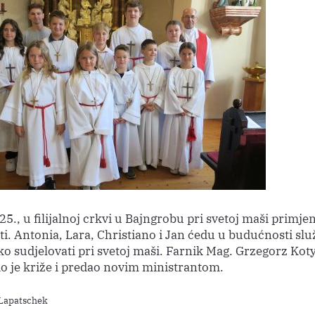
25., u filijalnoj crkvi u Bajngrobu pri svetoj maši primjen
i. Antonia, Lara, Christiano i Jan ćedu u budućnosti služ
ako sudjelovati pri svetoj maši. Farnik Mag. Grzegorz Kot
io je križe i predao novim ministrantom.
 Lapatschek