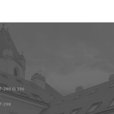
-299 ili 296
7-298