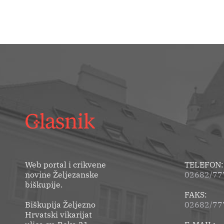
Web portal i crikvene
TELEFON:
novine Željezanske
02682/777
biškupije.
FAKS:
Biškupija Željezno
02682/77
Hrvatski vikarijat