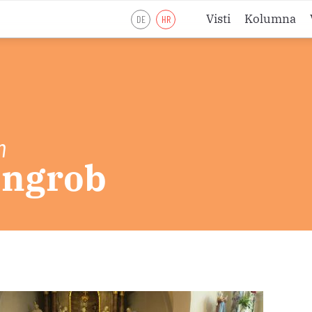
Visti
Kolumna
DE
HR
Liturgijsko lje
Liturgijsko lje
Liturgijsko lje
Pobožnosti
n
jngrob
Meditacije