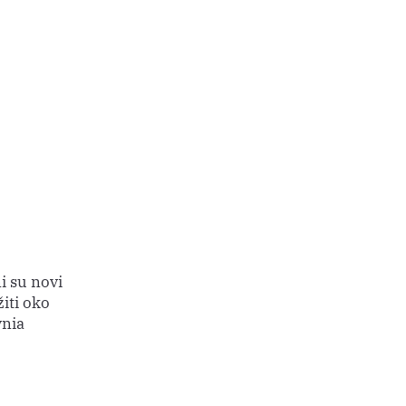
i su novi
iti oko
ynia