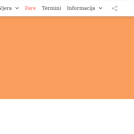
Vjera
Fare
Termini
Informacija
to A
O Željezanskoj biškupiji
tweet
teilen
to B
O Gradišćanski Hrvati
teilen
to C
O Hrvatskom vikarijatu
Impressum
Datenschutz