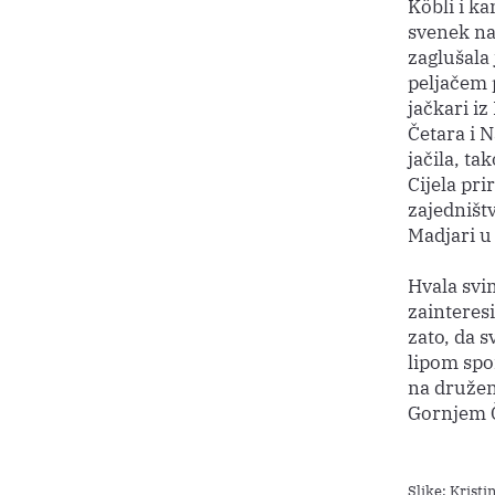
Köbli i k
svenek na 
zaglušala
peljačem p
jačkari i
Četara i N
jačila, t
Cijela pri
zajedništv
Madjari u
Hvala svim
zainteresi
zato, da s
lipom spo
na družen
Gornjem 
Slike: Kristi