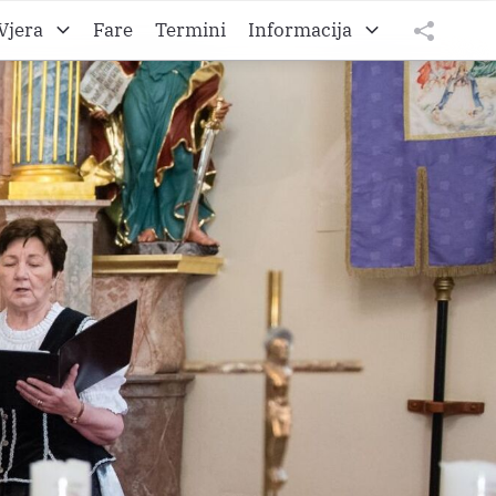
Vjera
Fare
Termini
Informacija
to A
O Željezanskoj biškupiji
tweet
teilen
to B
O Gradišćanski Hrvati
teilen
to C
O Hrvatskom vikarijatu
Impressum
Datenschutz