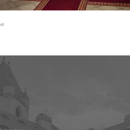
iz Hrvatskih Šic
vat