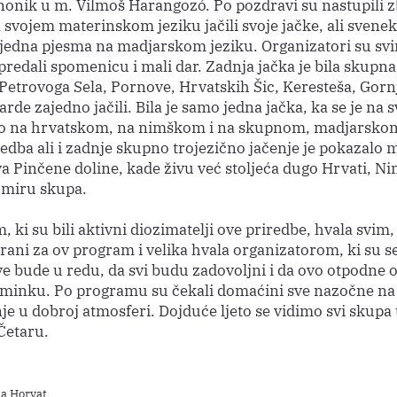
anonik u m. Vilmoš Harangozó. Po pozdravi su nastupili zb
svojem materinskom jeziku jačili svoje jačke, ali svenek
 jedna pjesma na madjarskom jeziku. Organizatori su sv
redali spomenicu i mali dar. Zadnja jačka je bila skupna,
z Petrovoga Sela, Pornove, Hrvatskih Šic, Keresteša, Gorn
arde zajedno jačili. Bila je samo jedna jačka, ka se je na sv
ako na hrvatskom, na nimškom i na skupnom, madjarskom
redba ali i zadnje skupno trojezično jačenje je pokazalo 
a Pinčene doline, kade živu već stoljeća dugo Hrvati, Ni
 miru skupa.
, ki su bili aktivni diozimatelji ove priredbe, hvala svim, 
rani za ov program i velika hvala organizatorom, ki su se
ve bude u redu, da svi budu zadovoljni i da ovo otpodne 
minku. Po programu su čekali domaćini sve nazočne na 
je u dobroj atmosferi. Dojduće ljeto se vidimo svi skupa
Četaru.
na Horvat