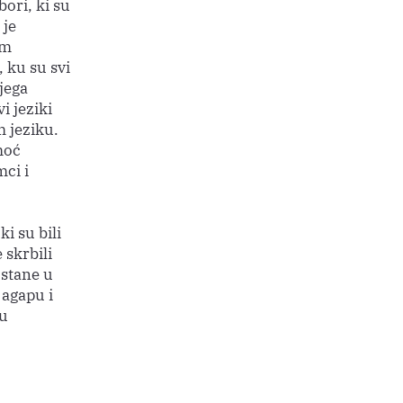
ori, ki su
 je
im
 ku su svi
jega
i jeziki
 jeziku.
moć
mci i
ki su bili
 skrbili
ostane u
agapu i
 u