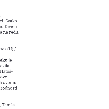
u
ci. Svako
nu Divicu
ra na redu,
tes (H) /
a
etku je
avila
 Hatoš-
 ove
Petrovomu
narodnosti
a, Tamás