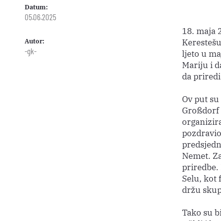
Datum:
05.06.2025
18. maja 
Autor:
Kerestešu
-gk-
ljeto u m
Mariju i d
da prired
Ov put su 
Großdorf 
organizira
pozdravio
predsjedn
Nemet. Zah
priredbe. 
Selu, kot 
držu skupa
Tako su b