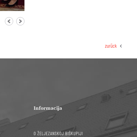
Zbor iz Keresteša
Kristina Horvat
zurück
Informacija
O ŽELJEZANSKOJ BIŠKUPIJI