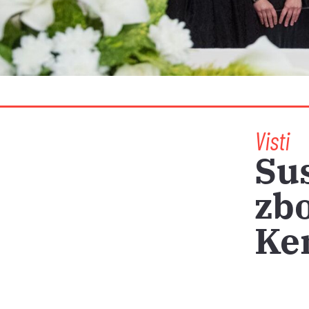
Visti
Sus
zbo
Ke