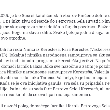
2025. je bio Susret katoličanskih zborov Pinčene doline 
. Uz Pinku živu od Narde do Petrovoga Sela Hrvati i Nim
aju se skupaspravu zbori dotičnih far, da pozdravu Blaže
a jaču Bogu na slavu i diku. Svako ljeto je jedna druga fa
i ovo otpodne.
bili na redu Nimci iz Keresteša. Fara Keresteš (Vaskeresz
(D)), lokalna i nimška narodnosna samouprava su skup
li ov tradicionalni program u keresteškoj crikvi. Na poč
 domaći farnik Balázs Bóka sve nazočne a zatim je pozdr
ica Nimške narodnosne samouprave Keresteša, Valerija
valili su se farniku Tamásu Várhelyi, ki je bio inicijator
Kada se je ova inicijativa ganula, sva sela su pripadala 
filije. Istina, da su sada fare Petrovo Selo i Keresteš, ali 
 i nisu kanili da se ova lipa tradicija zanemari.
ili nazoči polag domaćega farnika i farnik Petrovoga Sel