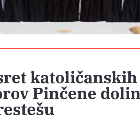
ret katoličanskih
rov Pinčene dolin
restešu