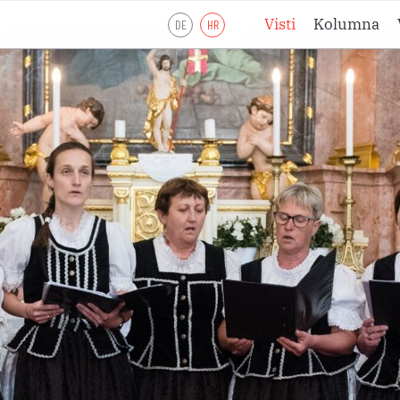
Visti
Kolumna
DE
HR
Liturgijsko lje
Liturgijsko lje
Liturgijsko lje
Pobožnosti
Meditacije