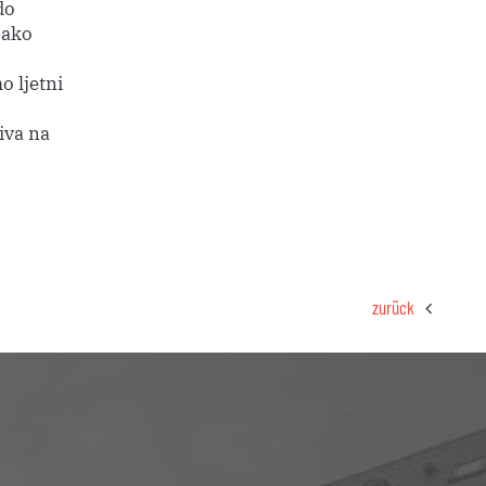
do
 ako
o ljetni
iva na
zurück