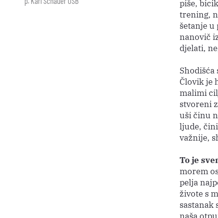
p. Karl Schauer OSB
piše, bici
trening, n
šetanje u 
nanovič iz
djelati, 
Shodišća s
Človik je 
malimi cil
stvoreni z
uši činu n
ljude, čin
važnije, s
To je sve
morem ost
pelja najp
živote s 
sastanak s
naša otput