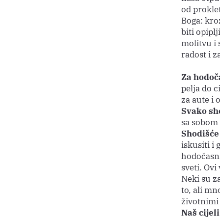
od proklet
Boga: kroz
biti opipl
molitvu i 
radost i z
Za hodoča
pelja do c
za aute i 
Svako sho
sa sobom 
Shodišće
iskusiti i
hodočasni
sveti. Ovi
Neki su za
to, ali mn
životnimi 
Naš cijel