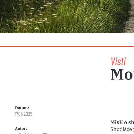
Visti
Mot
Datum:
17.06.2025
Misli o s
Autor:
Shodišće 