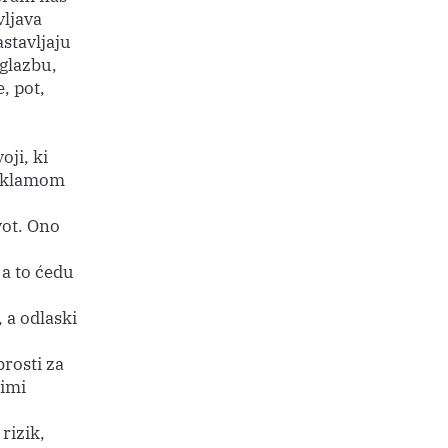
vljava
astavljaju
 glazbu,
, pot,
oji, ki
 reklamom
vot. Ono
 a to ćedu
 a odlaski
brosti za
kimi
rizik,