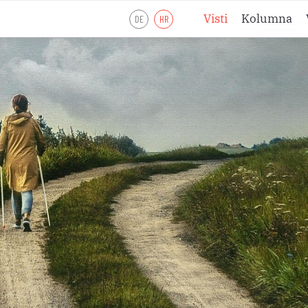
Visti
Kolumna
DE
HR
Liturgijsko lje
Liturgijsko lje
Liturgijsko lje
Pobožnosti
Meditacije