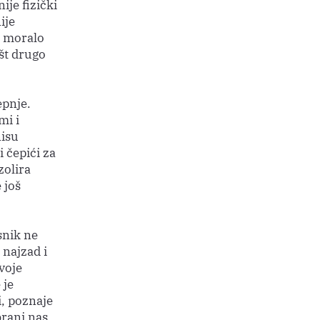
ije fizički
ije
a moralo
išt drugo
epnje.
mi i
nisu
 čepići za
zolira
 još
snik ne
 najzad i
svoje
 je
i, poznaje
brani nas