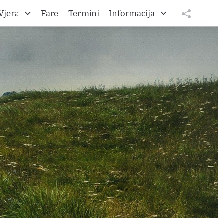
Vjera
Fare
Termini
Informacija
to A
O Željezanskoj biškupiji
tweet
teilen
to B
O Gradišćanski Hrvati
teilen
to C
O Hrvatskom vikarijatu
Impressum
Datenschutz