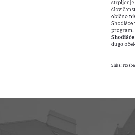
strpljenje
človičanst
obično nis
Shodišće n
program.
Shodišće 
dugo oček
Slika: Pixab