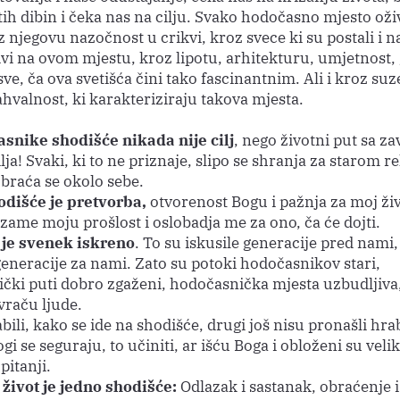
ih dibin i čeka nas na cilju. Svako hodočasno mjesto oži
 njegovu nazočnost u crikvi, kroz svece ki su postali i n
jivi na ovom mjestu, kroz lipotu, arhitekturu, umjetnost,
sve, ča ova svetišća čini tako fascinantnim. Ali i kroz suze
ahvalnost, ki karakteriziraju takova mjesta.
snike shodišće nikada nije cilj
, nego životni put sa zav
ilja! Svaki, ki to ne priznaje, slipo se shranja za starom
obraća se okolo sebe.
dišće je pretvorba,
otvorenost Bogu i pažnja za moj ži
zame moju prošlost i oslobadja me za ono, ča će dojti.
 je svenek iskreno
. To su iskusile generacije pred nami,
 generacije za nami. Zato su potoki hodočasnikov stari,
čki puti dobro zgaženi, hodočasnička mjesta uzbudljiva,
 vraču ljude.
bili, kako se ide na shodišće, drugi još nisu pronašli hra
ogi se seguraju, to učiniti, ar išću Boga i obloženi su veli
pitanji.
i život je jedno shodišće:
Odlazak i sastanak, obraćenje i 