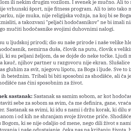
klom ili nekim drugim vozilom. I svenek je mučno. Ali to n
ije vrhunski šport, nije fitness program. Ali to isto tako n
parku, nije muka, nije religijska vožnja, na koj bi se Bog
misliti, a takozvani "peljači hodočasnikov" ne bi imali n
nego mučiti hodočasnike svojimi duhovnimi nalogi.
u u ljudskoj prirodi; dio su naše prirode i naše velike hl
hodočasnik, nemirna duša, človik na putu, človik s veliki
ji, ki su peljani željom, da se dojde do neke točke. Ljudi 
a kauč, njihov partner u razgovoru nije ekran. Slušalice i
as gluhim za svit, njegovu lipotu, za Boga i ljude. Sve to i
i ih betežnim. Tribali bi biti sposobni za shodišće, ali ča je
hodišće nas čini sposobnim za život.
nek sastanak:
Sastanak sa samim sobom, ar kot hodoča
aviti sebe za sobom sa svim, ča me definira, gane, vraća
er. Sastanak sa svimi, ki idu s nami i držu korak, ki dilu 
manom i od kih ne shranjam svoje životne priče. Shodišće
 Bogom, ki se nije odaljio od mene, nego dili život s nam
ovanja i naše odustajanje, čeka nas na križanju života, 