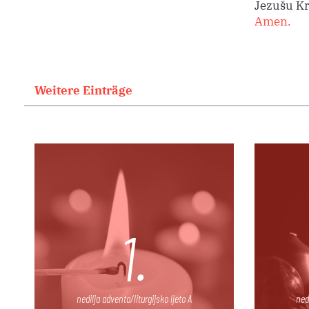
Jezušu Kr
Amen.
Weitere Einträge
1.
nedilja adventa/liturgijsko ljeto A
ned