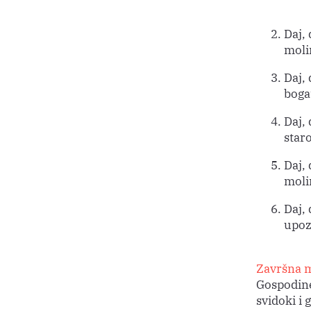
Daj,
moli
Daj, 
boga
Daj, 
star
Daj,
moli
Daj,
upoz
Završna m
Gospodine
svidoki i 