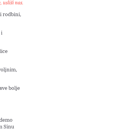
 usliši nas.
i rodbini,
i
lice
voljnim,
sve bolje
budemo
em Sinu