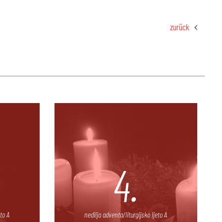
zurück
4.
to A
nedilja adventa/liturgijsko ljeto A