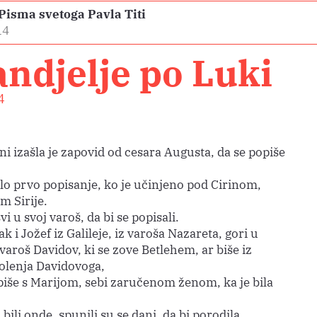
 Pisma svetoga Pavla Titi
14
ndjelje po Luki
4
i izašla je zapovid od cesara Augusta, da se popiše
ilo prvo popisanje, ko je učinjeno pod Cirinom,
m Sirije.
svi u svoj varoš, da bi se popisali.
ak i Jožef iz Galileje, iz varoša Nazareta, gori u
varoš Davidov, ki se zove Betlehem, ar biše iz
kolenja Davidovoga,
piše s Marijom, sebi zaručenom ženom, ka je bila
bili onde, spunili su se dani, da bi porodila.