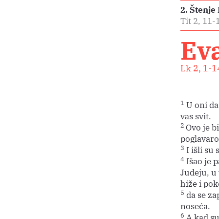
2. Štenje
Tit 2, 11-
Eva
Lk 2, 1-1
1
U oni dan
vas svit.
2
Ovo je b
poglavaro
3
I išli su 
4
Išao je p
Judeju, u 
hiže i po
5
da se za
noseća.
6
A kad su 