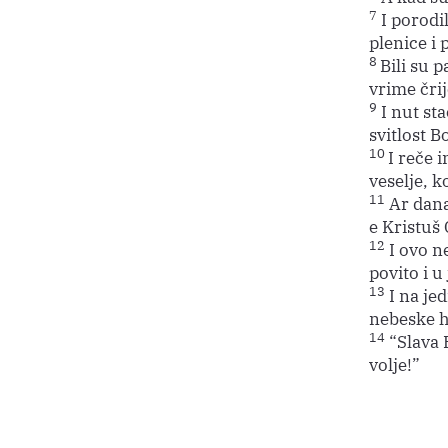
7
I porodil
plenice i 
8
Bili su p
vrime čri
9
I nut sta
svitlost Bo
10
I reče 
veselje, k
11
Ar dana
e Kristuš
12
I ovo n
povito i u
13
I na je
nebeske h
14
“Slava B
volje!”