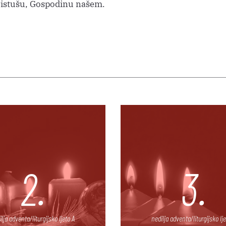
istušu, Gospodinu našem.
2.
3.
ilja adventa/liturgijsko ljeto A
nedilja adventa/liturgijsko lje