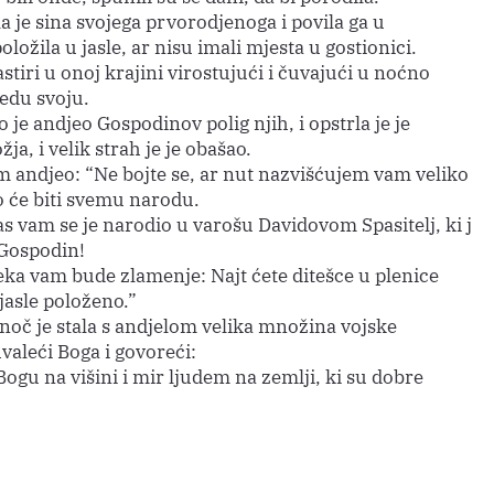
a je sina svojega prvorodjenoga i povila ga u
položila u jasle, ar nisu imali mjesta u gostionici.
astiri u onoj krajini virostujući i čuvajući u noćno
jedu svoju.
o je andjeo Gospodinov polig njih, i opstrla je je
žja, i velik strah je je obašao.
im andjeo: “Ne bojte se, ar nut nazvišćujem vam veliko
o će biti svemu narodu.
s vam se je narodio u varošu Davidovom Spasitelj, ki j
 Gospodin!
eka vam bude zlamenje: Najt ćete ditešce u plenice
 jasle položeno.”
dnoč je stala s andjelom velika množina vojske
valeći Boga i govoreći:
ogu na višini i mir ljudem na zemlji, ki su dobre