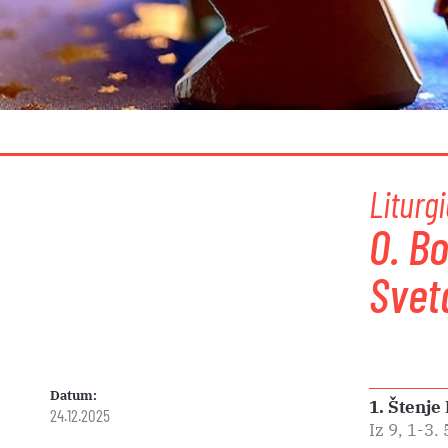
Liturgi
0. B
Svet
Datum:
1. Štenje
24.12.2025
Iz 9, 1-3. 