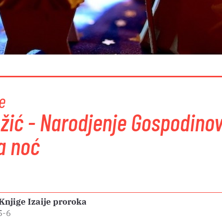
e
ožić - Narodjenje Gospodinov
a noć
 Knjige Izaije proroka
5-6