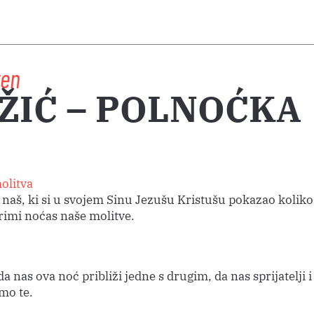
ten
ŽIĆ – POLNOĆKA
olitva
 naš, ki si u svojem Sinu Jezušu Kristušu pokazao koliko
primi noćas naše molitve.
da nas ova noć približi jedne s drugim, da nas sprijatelji i
mo te.