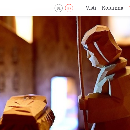
Visti
Kolumna
DE
HR
Liturgijsko lje
Liturgijsko lje
Liturgijsko lje
Pobožnosti
Meditacije