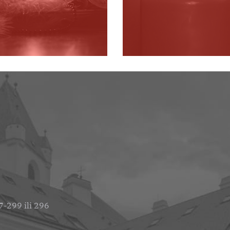
-299 ili 296