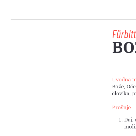
Fürbit
BO
Uvodna m
Bože, Oče
človika, 
Prošnje
Daj, 
moli