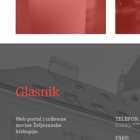
Web portal i crikvene
TELEFON:
novine Željezanske
02682/777
biškupije.
FAKS: