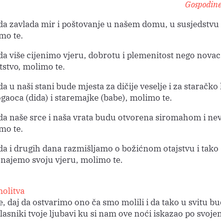
Gospodine,
 da zavlada mir i poštovanje u našem domu, u susjedstvu 
mo te.
da više cijenimo vjeru, dobrotu i plemenitost nego novac 
tstvo, molimo te.
da u naši stani bude mjesta za dičije veselje i za staračko 
ogaoca (dida) i staremajke (babe), molimo te.
 da naše srce i naša vrata budu otvorena siromahom i ne
mo te.
 da i drugih dana razmišljamo o božićnom otajstvu i tako 
najemo svoju vjeru, molimo te.
olitva
, daj da ostvarimo ono ča smo molili i da tako u svitu 
glasniki tvoje ljubavi ku si nam ove noći iskazao po svoj