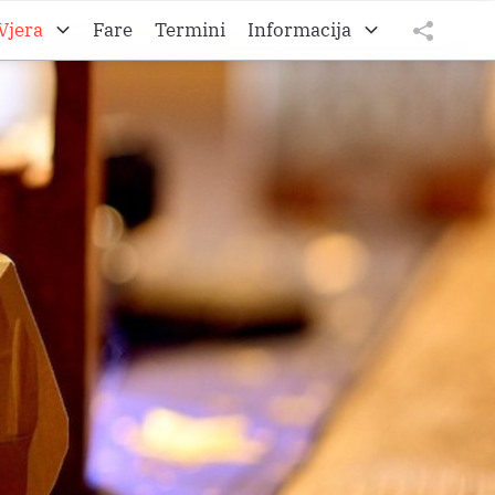
Vjera
Fare
Termini
Informacija
to A
O Željezanskoj biškupiji
tweet
teilen
to B
O Gradišćanski Hrvati
teilen
to C
O Hrvatskom vikarijatu
Impressum
Datenschutz