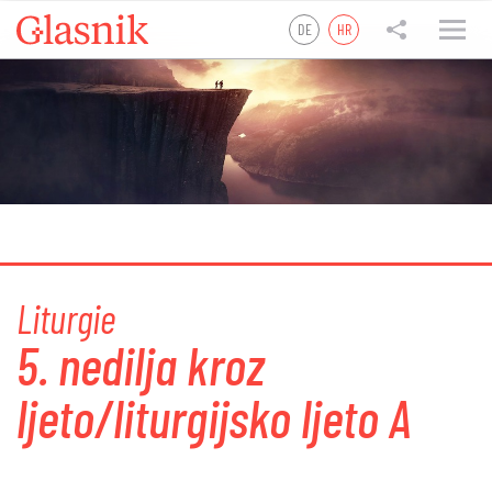
DE
HR
tweet
teilen
teilen
Liturgie
5. nedilja kroz
ljeto/liturgijsko ljeto A