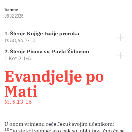
Datum:
08.02.2026
1. Štenje Knjige Izaije proroka
Iz 58,6a.7-10
2. Štenje Pisma sv. Pavla Židovom
1 Kor 2,1-5
Evandjelje po
Mati
Mt 5,13-16
U onom vrimenu reče Jezuš svojim učenikom:
13
“Vi ste sol zemlje; ako pak sol obljutavi, čim će se