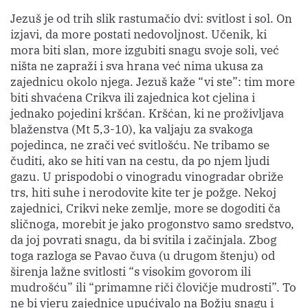
Jezuš je od trih slik rastumačio dvi: svitlost i sol. On
izjavi, da more postati nedovoljnost. Učenik, ki
mora biti slan, more izgubiti snagu svoje soli, već
ništa ne zapraži i sva hrana već nima ukusa za
zajednicu okolo njega. Jezuš kaže “vi ste”: tim more
biti shvaćena Crikva ili zajednica kot cjelina i
jednako pojedini kršćan. Kršćan, ki ne proživljava
blaženstva (Mt 5,3-10), ka valjaju za svakoga
pojedinca, ne zrači već svitlošću. Ne tribamo se
čuditi, ako se hiti van na cestu, da po njem ljudi
gazu. U prispodobi o vinogradu vinogradar obriže
trs, hiti suhe i nerodovite kite ter je požge. Nekoj
zajednici, Crikvi neke zemlje, more se dogoditi ča
sličnoga, morebit je jako progonstvo samo sredstvo,
da joj povrati snagu, da bi svitila i začinjala. Zbog
toga razloga se Pavao čuva (u drugom štenju) od
širenja lažne svitlosti “s visokim govorom ili
mudrošću” ili “primamne riči človičje mudrosti”. To
ne bi vjeru zajednice upućivalo na Božju snagu i