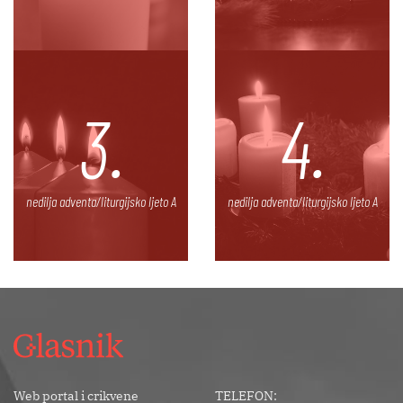
3.
4.
nedilja adventa/liturgijsko ljeto A
nedilja adventa/liturgijsko ljeto A
Web portal i crikvene
TELEFON: