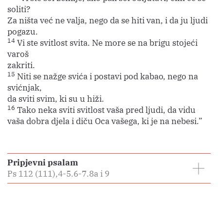
soliti?
Za ništa već ne valja, nego da se hiti van, i da ju ljudi
pogazu.
14
Vi ste svitlost svita. Ne more se na brigu stojeći
varoš
zakriti.
15
Niti se nažge svića i postavi pod kabao, nego na
svićnjak,
da sviti svim, ki su u hiži.
16
Tako neka sviti svitlost vaša pred ljudi, da vidu
vaša dobra djela i diču Oca vašega, ki je na nebesi.”
Pripjevni psalam
Ps 112 (111),4-5.6-7.8a i 9