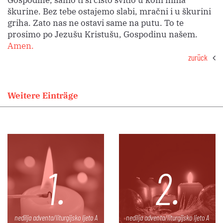
škurine. Bez tebe ostajemo slabi, mračni i u škurini
griha. Zato nas ne ostavi same na putu. To te
prosimo po Jezušu Kristušu, Gospodinu našem.
Amen.
zurück
Weitere Einträge
1.
2.
nedilja adventa/liturgijsko ljeto A
nedilja adventa/liturgijsko ljeto A