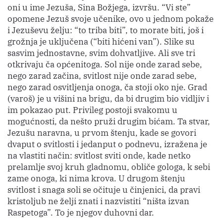
oni u ime Jezuša, Sina Božjega, izvršu. “Vi ste”
opomene Jezuš svoje učenike, ovo u jednom pokaže
i Jezuševu želju: “to triba biti”, to morate biti, još i
grožnja je uključena (“biti hićeni van”). Slike su
sasvim jednostavne, svim dohvatljive. Ali sve tri
otkrivaju ča općenitoga. Sol nije onde zarad sebe,
nego zarad začina, svitlost nije onde zarad sebe,
nego zarad osvitljenja onoga, ča stoji oko nje. Grad
(varoš) je u višini na brigu, da bi drugim bio vidljiv i
im pokazao put. Privileg postoji svakomu u
mogućnosti, da nešto pruži drugim bićam. Ta stvar,
Jezušu naravna, u prvom štenju, kade se govori
dvaput o svitlosti i jedanput o podnevu, izražena je
na vlastiti način: svitlost sviti onde, kade netko
prelamlje svoj kruh gladnomu, obliče gologa, k sebi
zame onoga, ki nima krova. U drugom štenju
svitlost i snaga soli se očituje u činjenici, da pravi
kristoljub ne želji znati i nazvistiti “ništa izvan
Raspetoga”. To je njegov duhovni dar.