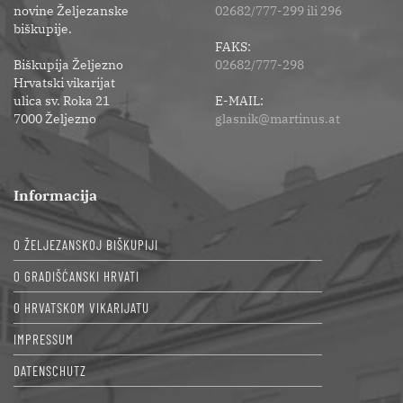
novine Željezanske
02682/777-299 ili 296
biškupije.
FAKS:
Biškupija Željezno
02682/777-298
Hrvatski vikarijat
ulica sv. Roka 21
E-MAIL:
7000 Željezno
glasnik@martinus.at
Informacija
O ŽELJEZANSKOJ BIŠKUPIJI
O GRADIŠĆANSKI HRVATI
O HRVATSKOM VIKARIJATU
IMPRESSUM
DATENSCHUTZ