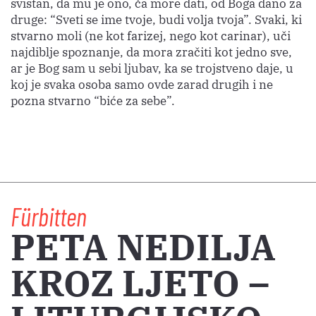
svistan, da mu je ono, ča more dati, od Boga dano za
druge: “Sveti se ime tvoje, budi volja tvoja”. Svaki, ki
stvarno moli (ne kot farizej, nego kot carinar), uči
najdiblje spoznanje, da mora zračiti kot jedno sve,
ar je Bog sam u sebi ljubav, ka se trojstveno daje, u
koj je svaka osoba samo ovde zarad drugih i ne
pozna stvarno “biće za sebe”.
Fürbitten
PETA NEDILJA
KROZ LJETO –