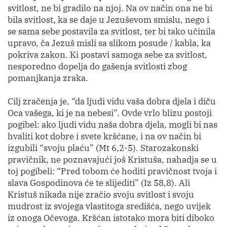
svitlost, ne bi gradilo na njoj. Na ov način ona ne bi
bila svitlost, ka se daje u Jezuševom smislu, nego i
se sama sebe postavila za svitlost, ter bi tako učinila
upravo, ča Jezuš misli sa slikom posude / kabla, ka
pokriva zakon. Ki postavi samoga sebe za svitlost,
nesporedno dopelja do gašenja svitlosti zbog
pomanjkanja zraka.
Cilj zračenja je, “da ljudi vidu vaša dobra djela i diču
Oca vašega, ki je na nebesi”. Ovde vrlo blizu postoji
pogibel: ako ljudi vidu naša dobra djela, mogli bi nas
hvaliti kot dobre i svete kršćane, i na ov način bi
izgubili “svoju plaću” (Mt 6,2-5). Starozakonski
pravičnik, ne poznavajući još Kristuša, nahadja se u
toj pogibeli: “Pred tobom će hoditi pravičnost tvoja i
slava Gospodinova će te slijediti” (Iz 58,8). Ali
Kristuš nikada nije zračio svoju svitlost i svoju
mudrost iz svojega vlastitoga središća, nego uvijek
iz onoga Očevoga. Kršćan istotako mora biti diboko