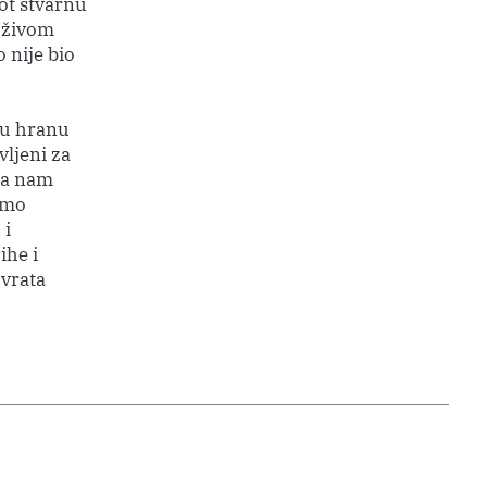
kot stvarnu
a živom
 nije bio
tu hranu
vljeni za
ka nam
amo
 i
ihe i
 vrata