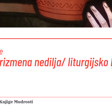
e
rizmena nedilja/ liturgijsko 
 Knjige Mudrosti