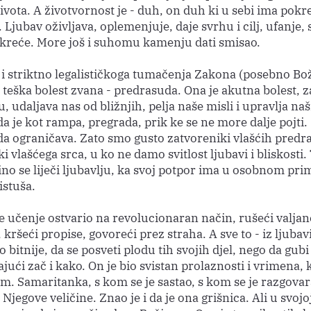
ivota. A životvornost je - duh, on duh ki u sebi ima pokre
v. Ljubav oživljava, oplemenjuje, daje svrhu i cilj, ufanje,
kreće. More još i suhomu kamenju dati smisao.
 i striktno legalističkoga tumačenja Zakona (posebno Bo
i teška bolest zvana - predrasuda. Ona je akutna bolest, 
, udaljava nas od bližnjih, pelja naše misli i upravlja naši
 je kot rampa, pregrada, prik ke se ne more dalje pojti.
a ograničava. Zato smo gusto zatvoreniki vlašćih predr
i vlašćega srca, u ko ne damo svitlost ljubavi i bliskosti
ino se liječi ljubavlju, ka svoj potpor ima u osobnom pri
istuša.
je učenje ostvario na revolucionaran način, rušeći valja
 kršeći propise, govoreći prez straha. A sve to - iz ljubavi
 bitnije, da se posveti plodu tih svojih djel, nego da gub
jući zač i kako. On je bio svistan prolaznosti i vrimena, 
m. Samaritanka, s kom se je sastao, s kom se je razgovar
 Njegove veličine. Znao je i da je ona grišnica. Ali u svojo