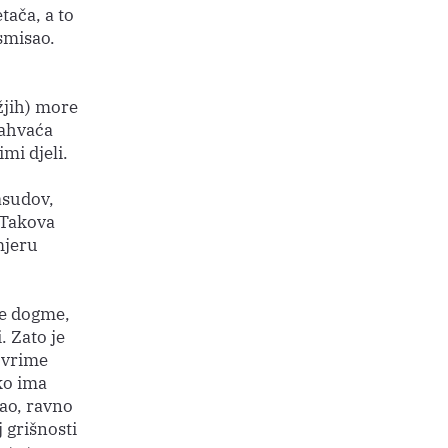
tača, a to
 smisao.
žjih) more
zahvaća
mi djeli.
asudov,
. Takova
mjeru
ne dogme,
. Zato je
i vrime
ko ima
ao, ravno
j grišnosti