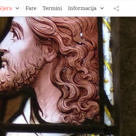
Vjera
Fare
Termini
Informacija
to A
O Željezanskoj biškupiji
tweet
teilen
to B
O Gradišćanski Hrvati
teilen
to C
O Hrvatskom vikarijatu
Impressum
Datenschutz