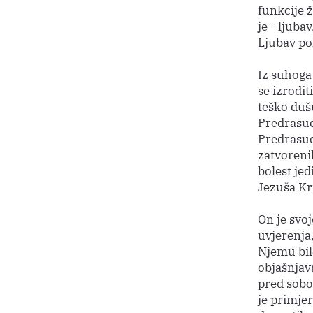
funkcije ž
je - ljuba
Ljubav po
Iz suhoga
se izrodit
teško dušu
Predrasuda
Predrasud
zatvorenik
bolest jed
Jezuša Kr
On je svo
uvjerenja,
Njemu bilo
objašnjava
pred sobo
je primjer