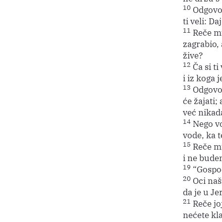
10
Odgovori
ti veli: Da
11
Reče mu
zagrabio,
žive?
12
Ča si ti
i iz koga 
13
Odgovori
će žajati;
već nikad
14
Nego vo
vode, ka t
15
Reče mu
i ne bude
19
“Gospod
20
Oci naši
da je u Je
21
Reče joj
nećete kl