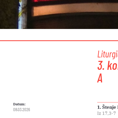
Liturgi
3. ko
A
Datum:
1. Štenje
08.03.2026
Iz 17,3-7