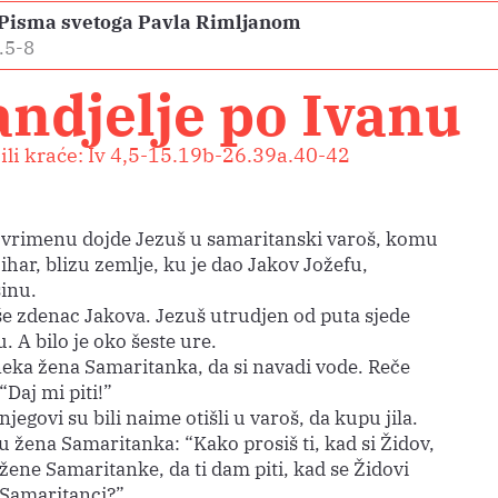
e Pisma svetoga Pavla Rimljanom
.5-8
ndjelje po Ivanu
 ili kraće: Iv 4,5-15.19b-26.39a.40-42
rimenu dojde Jezuš u samaritanski varoš, komu
ihar, blizu zemlje, ku je dao Jakov Jožefu,
inu.
e zdenac Jakova. Jezuš utrudjen od puta sjede
. A bilo je oko šeste ure.
neka žena Samaritanka, da si navadi vode. Reče
“Daj mi piti!”
jegovi su bili naime otišli u varoš, da kupu jila.
u žena Samaritanka: “Kako prosiš ti, kad si Židov,
žene Samaritanke, da ti dam piti, kad se Židovi
 Samaritanci?”