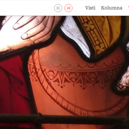
Visti
Kolumna
DE
HR
Liturgijsko lje
Liturgijsko lje
Liturgijsko lje
Pobožnosti
Meditacije