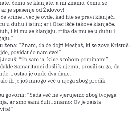
nate, čemu se klanjate, a mi znamo, čemu se
 ar je spasenje od Židovov!
 će vrime i već je ovde, kad hte se pravi klanjači
cu u duhu i istini; ar i Otac išće takove klanjače.
Duh, i ki mu se klanjaju, triba da mu se u duhu i
jaju.”
 žena: “Znam, da će dojti Mesijaš, ki se zove Kristuš.
jde, povidat će nam sve!”
j Jezuš: “To sam ja, ki se s tobom pominam!”
akle Samaritanci došli k njemu, prosili su ga, da
nde. I ostao je onde dva dane.
valo ih je još mnogo već u njega zbog prodik
su govorili: “Sada već ne vjerujemo zbog tvojega
ja, ar smo sami čuli i znamo: Ov je zaista
vita!”