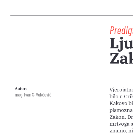
Predig
Lju
Za
Autor:
Vjerojatno
mag. Ivan S. Vukčević
bilo u Cri
Kakovo bi t
pismoznan
Zakon. Dr
mrtvoga sl
znamo, nij