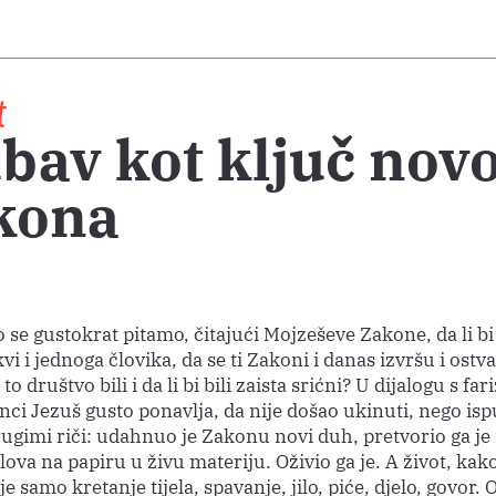
t
bav kot ključ nov
kona
 se gustokrat pitamo, čitajući Mojzeševe Zakone, da li b
kvi i jednoga človika, da se ti Zakoni i danas izvršu i ostv
o društvo bili i da li bi bili zaista srićni? U dijalogu s fariz
ci Jezuš gusto ponavlja, da nije došao ukinuti, nego isp
ugimi riči: udahnuo je Zakonu novi duh, pretvorio ga je 
ova na papiru u živu materiju. Oživio ga je. A život, kak
e samo kretanje tijela, spavanje, jilo, piće, djelo, govor.