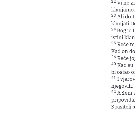
22
Vi ne z
klanjamo,
23
Ali dojt
klanjati O
24
Bog je 
istini klan
25
Reče mu
Kad on do
26
Reče jo
40
Kad su d
bi ostao o
41
I vjero
njegovih.
42
A ženi 
pripovidan
Spasitelj s