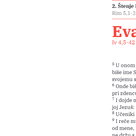
2. Štenj
Rim 5,1-2
Eva
Iv 4,5-42
5
U onom v
biše ime S
svojemu s
6
Onde biš
pri zdencu
7
I dojde 
joj Jezuš: 
8
Učeniki n
9
I reče m
od mene, 
ne držu s