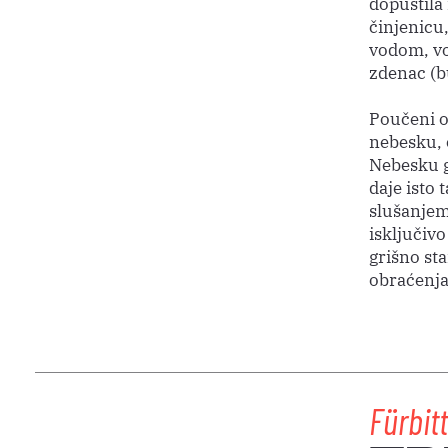
dopustila 
činjenicu,
vodom, vod
zdenac (b
Poučeni o
nebesku, o
Nebesku g
daje isto
slušanjem
isključivo
grišno sta
obraćenja.
Fürbit