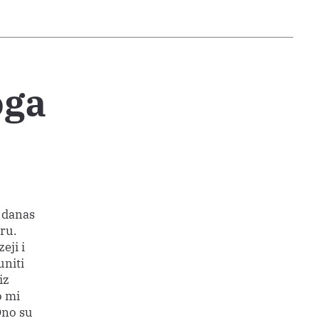
oga
i danas
aru.
eji i
uniti
iz
o mi
 Ono su