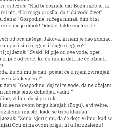
 joj Jezuš: “Kad bi poznala dar Božji i gdo je, ki
j mi piti, ti bi njega prosila, da ti dá vode žive!”
 žena: “Gospodine, ničega nimaš, čim bi si
 a zdenac je dibok! Odakle dakle imaš vode
 veći od oca našega, Jakova, ki nam je dao zdenac,
je on pio i sini njegovi i blago njegovo?”
 joj Jezuš: “Svaki, ki pije od ove vode, opet
 a ki pije od vode, ku ću mu ja dati, ne će ožajati
a!
da, ku ću mu ja dati, postat će u njem zviranjak
eče u žitak vječni!”
 žena: “Gospodine, daj mi te vode, da ne ožajam
m morala simo dohadjati vaditi!”
ine, vidim, da si prorok.
 su se na ovom brigu klanjali (Bogu), a vi velite,
ruzalemu mjesto, kade se triba klanjati.”
 Jezuš: “Žena, vjeruj mi, da će dojti vrime, kad se
anjati Ocu ni na ovom brigu, ni u Jeruzalemu!