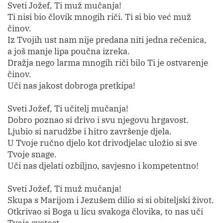
Sveti Jožef, Ti muž mučanja!
Ti nisi bio človik mnogih riči. Ti si bio već muž
činov.
Iz Tvojih ust nam nije predana niti jedna rečenica,
a još manje lipa poučna izreka.
Dražja nego larma mnogih riči bilo Ti je ostvarenje
činov.
Uči nas jakost dobroga pretkipa!
Sveti Jožef, Ti učitelj mučanja!
Dobro poznao si drivo i svu njegovu hrgavost.
Ljubio si narudžbe i hitro završenje djela.
U Tvoje ručno djelo kot drivodjelac uložio si sve
Tvoje snage.
Uči nas djelati ozbiljno, savjesno i kompetentno!
Sveti Jožef, Ti muž mučanja!
Skupa s Marijom i Jezušem dilio si si obiteljski život.
Otkrivao si Boga u licu svakoga človika, to nas uči
Tvoja svetost.