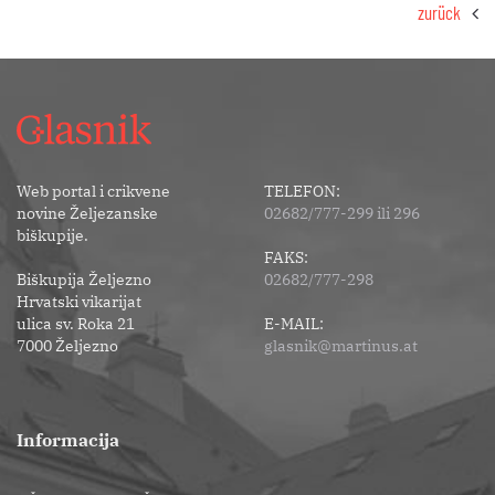
zurück
Web portal i crikvene
TELEFON:
novine Željezanske
02682/777-299 ili 296
biškupije.
FAKS:
Biškupija Željezno
02682/777-298
Hrvatski vikarijat
ulica sv. Roka 21
E-MAIL:
7000 Željezno
glasnik@martinus.at
Informacija