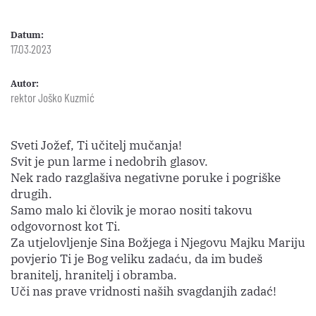
Datum:
17.03.2023
Autor:
rektor Joško Kuzmić
Sveti Jožef, Ti učitelj mučanja!
Svit je pun larme i nedobrih glasov.
Nek rado razglašiva negativne poruke i pogriške
drugih.
Samo malo ki človik je morao nositi takovu
odgovornost kot Ti.
Za utjelovljenje Sina Božjega i Njegovu Majku Mariju
povjerio Ti je Bog veliku zadaću, da im budeš
branitelj, hranitelj i obramba.
Uči nas prave vridnosti naših svagdanjih zadać!