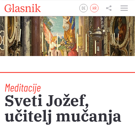
DE
HR
tweet
teilen
teilen
Meditacije
Sveti Jožef,
učitelj mučanja