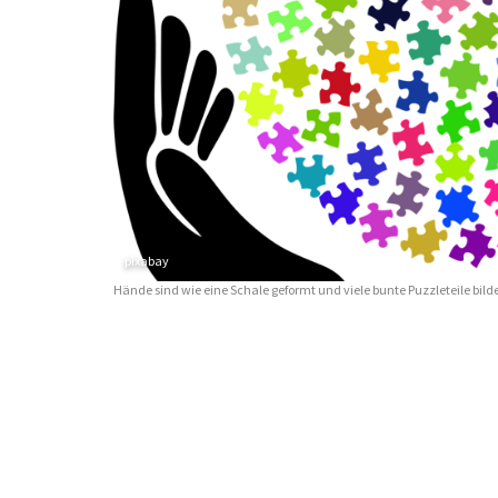
pixabay
Hände sind wie eine Schale geformt und viele bunte Puzzleteile bilde