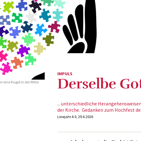
IMPULS
Derselbe Gott
n eine Kugel in der Mitte
... unterschiedliche Herangehensweisen
der Kirche. Gedanken zum Hochfest der
Lesejahr A II, 29.6.2026