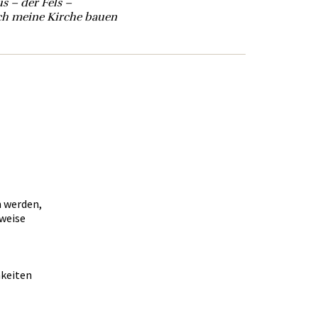
us – der Fels –
ich meine Kirche bauen
n werden,
weise
hkeiten