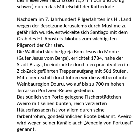
des Riesenweihrauchfasses (1,5 m hoch und 50 kg
schwer) durch das Mittelschiff der Kathedrale.
Nachdem im 7. Jahrhundert Pilgerfahrten ins Hl. Land
wegen der Besetzung Jerusalems durch Muslime zu
gefährlich wurde, entwickelte sich Santiago mit dem
Grab des Hl. Apostels Jakobus zum wichtigsten
Pilgerort der Christen.
Die Wallfahrtskirche Igreja Bom Jesus do Monte
(Guter Jesus vom Berge), errichtet 1784, nahe der
Stadt Braga, beeindruckte durch den prachtvollen im
Zick-Zack geführten Treppenaufgang mit 581 Stufen.
Mit einem Schiff durchfuhren wir die weltberühmte
Weinbauregion Douru, wo auf bis zu 700 m hohen
Terrassen Portwein-Reben gedeihen.
Das südlich von Porto gelegene Fischerstädtchen
Aveiro mit seinen bunten, reich verzierten
Häuserfassaden ist vor allem durch seine
farbenfrohen, gondelähnlichen Boote bekannt. Aveiro
wird wegen seiner Kanäle auch „Venedig von Portugal“
genannt.