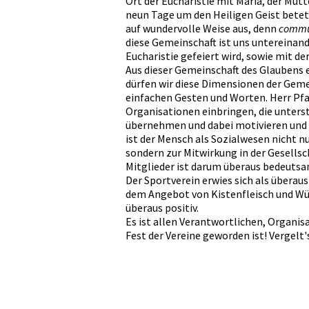
Ort der Eucharistie mit Maria, der Mutt
neun Tage um den Heiligen Geist bete
auf wundervolle Weise aus, denn
comm
diese Gemeinschaft ist uns untereinand
Eucharistie gefeiert wird, sowie mit der
Aus dieser Gemeinschaft des Glaubens e
dürfen wir diese Dimensionen der Geme
einfachen Gesten und Worten. Herr Pfarr
Organisationen einbringen, die unters
übernehmen und dabei motivieren und
ist der Mensch als Sozialwesen nicht nu
sondern zur Mitwirkung in der Gesellsc
Mitglieder ist darum überaus bedeutsa
Der Sportverein erwies sich als übera
dem Angebot von Kistenfleisch und Wü
überaus positiv.
Es ist allen Verantwortlichen, Organis
Fest der Vereine geworden ist! Vergelt'