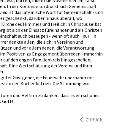
er Jesu, hatten, indem sie Novene hielten - also
ten. In der Kommunion drückt sich Gemeinschaft
unio
ist das lateinische Wort für Gemeinschaft - und
er geschenkt, darüber hinaus überall, wo
 Kirche des Himmels und freilich in Christus selbst.
rgibt sich der Einsatz füreinander und als Christen
inschaft auch bezeugen - wenn oft auch "nur" in
er dankte allen, die sich in Vereinen und
tützen und vor allem denen, die Verantwortung
 im Positiven zu Engagement überreden. Immerhin
r auf den engen Familienkreis hin geschaffen,
haft. Eine Wertschätzung der Vereine und ihrer
m.
us guter Gastgeber, die Feuerwehr übernahm mit
rsten den Küchenbetrieb. Die Stimmung war
atoren und Helfern zu danken, dass es ein schönes
s Gott!
ZURÜCK