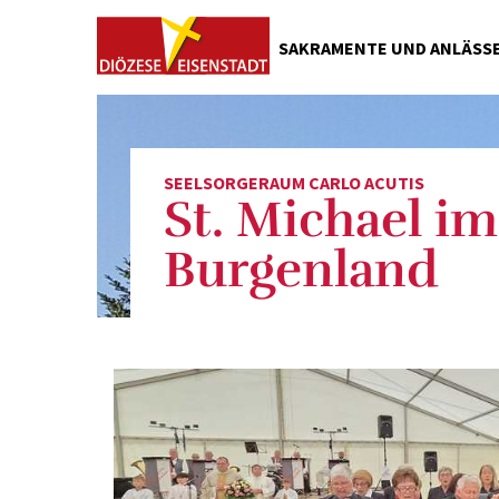
SAKRAMENTE UND ANLÄSS
Taufe
Erstkommunion
Firmung
SEELSORGERAUM CARLO ACUTIS
St. Michael im
Kirchliche Hochzeit
Wohnungs- und Fahrzeugsegnung
Burgenland
Segen zu verschiedenen Anlässen
Kirchliches Begräbnis
Ahnenforschung und Matrikensuc