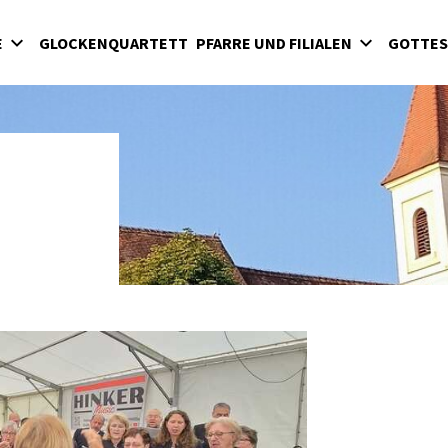
E
GLOCKENQUARTETT
PFARRE UND FILIALEN
GOTTES
St. Michael
Gamischdorf
Rauchwart
Schallendorf
Pfarrgemeinderat
Seelsorgeraum
he