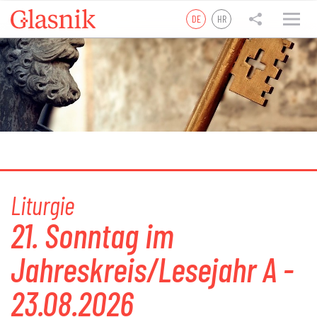
DE
HR
tweet
teilen
teilen
Liturgie
21. Sonntag im
Jahreskreis/Lesejahr A -
23.08.2026