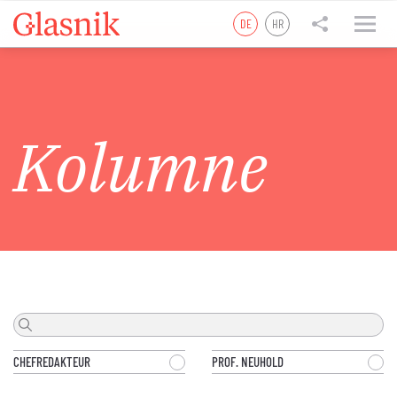
DE
HR
tweet
teilen
teilen
Kolumne
CHEFREDAKTEUR
PROF. NEUHOLD