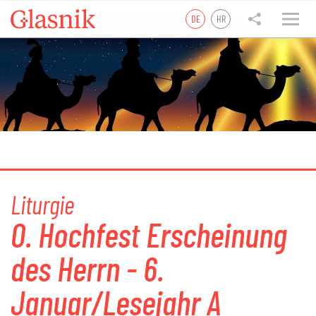
DE
HR
tweet
teilen
teilen
Liturgie
0. Hochfest Erscheinung
des Herrn - 6.
Januar/Lesejahr A