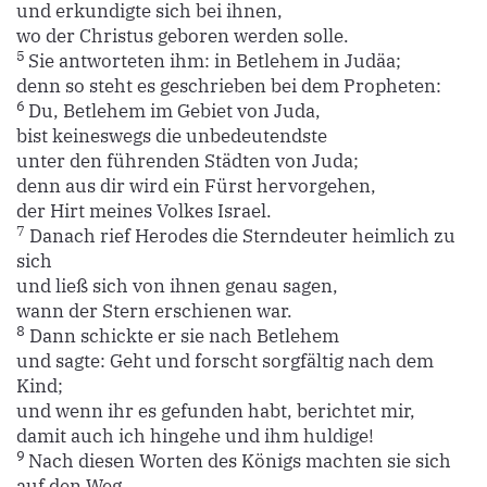
und erkundigte sich bei ihnen,
wo der Christus geboren werden solle.
5
Sie antworteten ihm: in Betlehem in Judäa;
denn so steht es geschrieben bei dem Propheten:
6
Du, Betlehem im Gebiet von Juda,
bist keineswegs die unbedeutendste
unter den führenden Städten von Juda;
denn aus dir wird ein Fürst hervorgehen,
der Hirt meines Volkes Israel.
7
Danach rief Herodes die Sterndeuter heimlich zu
sich
und ließ sich von ihnen genau sagen,
wann der Stern erschienen war.
8
Dann schickte er sie nach Betlehem
und sagte: Geht und forscht sorgfältig nach dem
Kind;
und wenn ihr es gefunden habt, berichtet mir,
damit auch ich hingehe und ihm huldige!
9
Nach diesen Worten des Königs machten sie sich
auf den Weg.