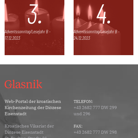
3.
4.
Adventssonntag/Lesejahr B -
Adventssonntag/Lesejahr B -
17.12.2023
24.12.2023
Web-Portal der kroatischen
TELEFON:
Kirchenzeitung der Diözese
+43 2682 777 DW 299
Eisenstadt
und 296
Kroatisches Vikariat der
FAX:
Diözese Eisenstadt
+43 2682 777 DW 298