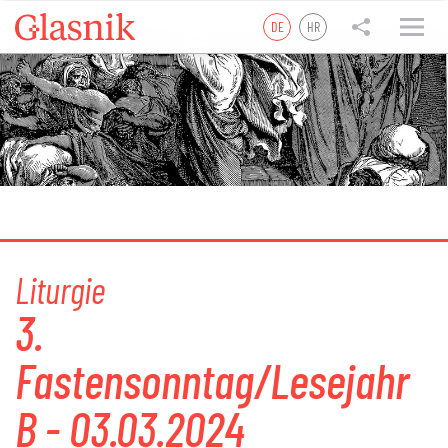
DE
HR
tweet
teilen
teilen
Liturgie
3.
Fastensonntag/Lesejahr
B - 03.03.2024