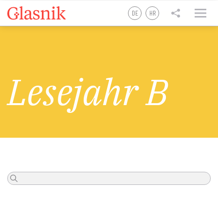
DE
HR
tweet
teilen
teilen
Lesejahr B