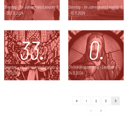
Sonntag – im Jahreskreis/Lesejahr B
Sonntag – im Jahreskreis/Lesejahr B
- 303.11.2024
- 10.11.2024
33.
0.
Sonntag – im Jahreskreis/Lesejahr B
Christkönigssonntag - Lesejahr B -
- 17.11.2024
24.11.2024
1
2
3