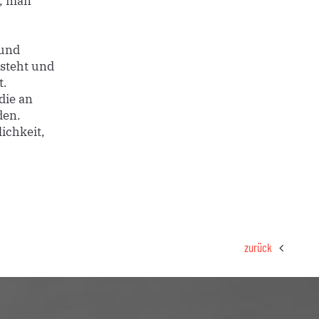
r, man
 und
rsteht und
t.
die an
den.
ichkeit,
zurück