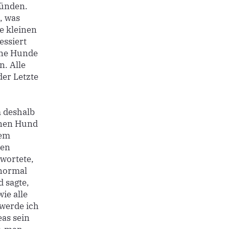
tünden.
, was
ie kleinen
essiert
eine Hunde
n. Alle
er Letzte
m deshalb
inen Hund
nem
sen
wortete,
 normal
 sagte,
ie alle
 werde ich
eas sein