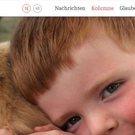
Nachrichten
Kolumne
Glaub
DE
HR
Lesejahr A
Lesejahr B
Lesejahr C
Andachten
Meditationen