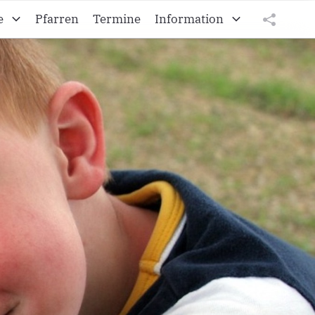
e
Pfarren
Termine
Information
Kroatisches Vikariat
tweet
teilen
Die burgenländischen Kroaten
teilen
Diözese Eisenstadt
Impressum
Datenschutz