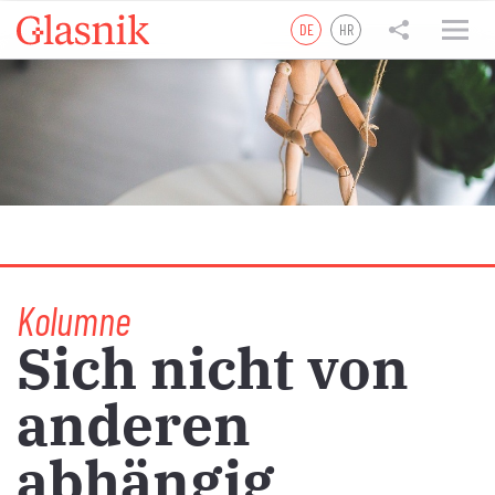
DE
HR
tweet
teilen
teilen
Kolumne
Sich nicht von
anderen
abhängig