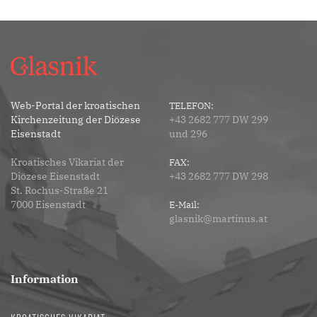
Web-Portal der kroatischen
TELEFON:
Kirchenzeitung der Diözese
+43 2682 777 DW 299
Eisenstadt
und 296
Kroatisches Vikariat der
FAX:
Diözese Eisenstadt
+43 2682 777 DW 298
St. Rochus-Straße 21
7000 Eisenstadt
E-Mail:
glasnik@martinus.at
Information