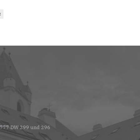
2
 777 DW 299 und 296