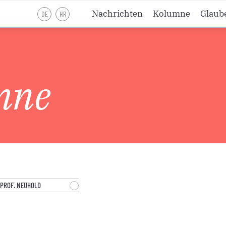
Nachrichten
Kolumne
Glaub
DE
HR
Lesejahr A
Lesejahr B
mne
Lesejahr C
Andachten
Meditationen
PROF. NEUHOLD