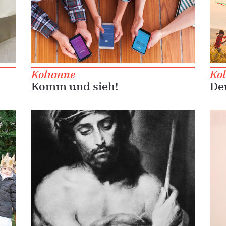
Kolumne
Ko
Komm und sieh!
De