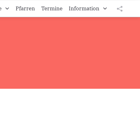
e
Pfarren
Termine
Information
Kroatisches Vikariat
tweet
teilen
Die burgenländischen Kroaten
teilen
Diözese Eisenstadt
Impressum
Datenschutz