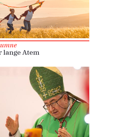
lumne
r lange Atem