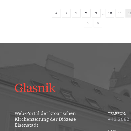
1
2
3
10
11
1
...
Web-Portal der kroatischen
TELEFON:
Kirchenzeitung der Diözese
+43 2682
Eisenstadt