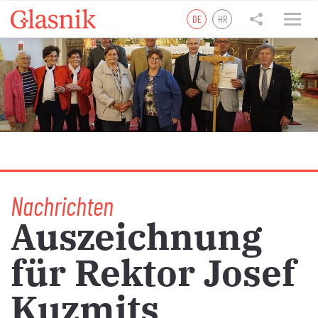
DE
HR
tweet
teilen
teilen
Nachrichten
Auszeichnung
für Rektor Josef
Kuzmits