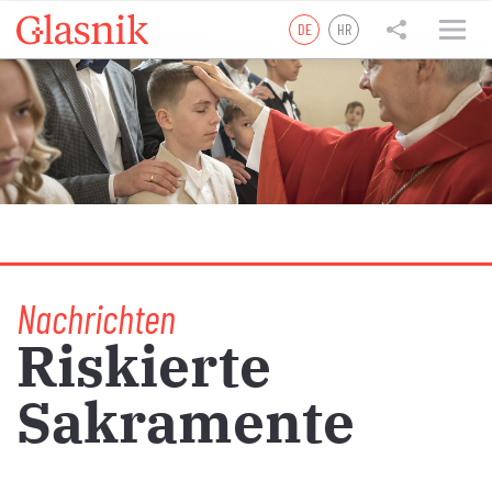
DE
HR
tweet
teilen
teilen
Nachrichten
Riskierte
Sakramente