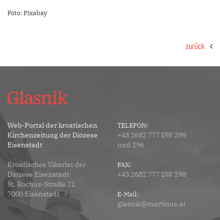
Foto: Pixabay
zurück
Web-Portal der kroatischen
TELEFON:
Kirchenzeitung der Diözese
+43 2682 777 DW 299
Eisenstadt
und 296
Kroatisches Vikariat der
FAX:
Diözese Eisenstadt
+43 2682 777 DW 298
St. Rochus-Straße 21
7000 Eisenstadt
E-Mail:
glasnik@martinus.at