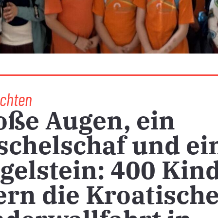
chten
oße Augen, ein
schelschaf und ei
gelstein: 400 Kin
ern die Kroatisch