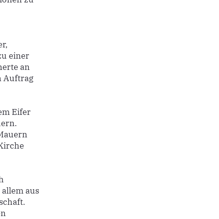
r,
zu einer
nerte an
n Auftrag
em Eifer
uern.
 Mauern
Kirche
h
 allem aus
schaft.
en