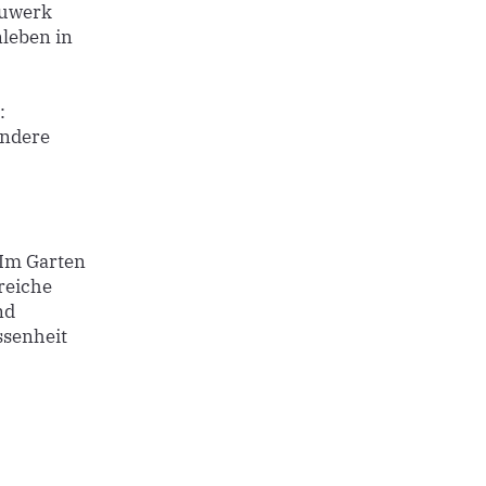
auwerk
leben in
:
ondere
 Im Garten
reiche
nd
ssenheit