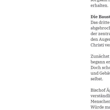
erhalten.
Die Baust
Das dritte
abgebroch
der zentr
den Augen
Christi v
Zunächst 
begann er
Doch scho
und Gebäu
selbst.
Bischof Ä
verständl
Menschen.
Würde man