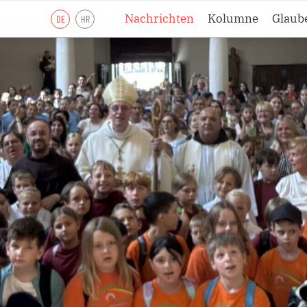
Nachrichten
Kolumne
Glaub
DE
HR
Lesejahr A
Lesejahr B
Lesejahr C
Andachten
Meditationen