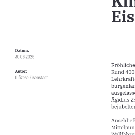
Kin
Eis
Datum:
30.06.2026
Fröhliche
Autor:
Rund 400
Diözese Eisenstadt
Lehrkräft
burgenlän
ausgelass
Ägidius Z
bejubelte
Anschließ
Mittelpun
Wallfahre