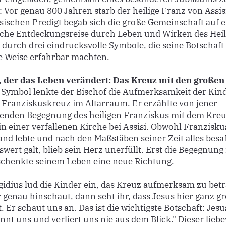
 Vor genau 800 Jahren starb der heilige Franz von Assisi
ssischen Predigt begab sich die große Gemeinschaft auf e
che Entdeckungsreise durch Leben und Wirken des Heil
t durch drei eindrucksvolle Symbole, die seine Botschaft
 Weise erfahrbar machten.
, der das Leben verändert: Das Kreuz mit den große
s Symbol lenkte der Bischof die Aufmerksamkeit der Kin
 Franziskuskreuz im Altarraum. Er erzählte von jener
enden Begegnung des heiligen Franziskus mit dem Kreu
n einer verfallenen Kirche bei Assisi. Obwohl Franzisk
and lebte und nach den Maßstäben seiner Zeit alles besaß
wert galt, blieb sein Herz unerfüllt. Erst die Begegnung
schenkte seinem Leben eine neue Richtung.
gidius lud die Kinder ein, das Kreuz aufmerksam zu bet
 genau hinschaut, dann seht ihr, dass Jesus hier ganz g
 Er schaut uns an. Das ist die wichtigste Botschaft: Jesu
nnt uns und verliert uns nie aus dem Blick." Dieser liebe