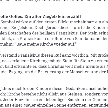
elle Gottes: Ein alter Ziegelstein erzählt
 Symbol wirkte auf den ersten Blick unscheinbar: ein alte
ener Ziegelstein. Doch gerade dieser führte die Kinder 
alen Botschaften des heiligen Franziskus. Der Stein erin
blick, als Franziskus in der Ruine von San Damiano de
ernahm: "Baue meine Kirche wieder auf."
verstand Franziskus diesen Ruf ganz wörtlich. Mit groß
, das verfallene Kirchengebäude Stein für Stein zu erne
n bald erkannte er, dass Christus weit mehr meinte als
de. Es ging um die Erneuerung der Menschen und der 
gidius machte den Kindern diesen Gedanken anschaulic
ich: Kirche bestehe nicht allein aus Steinen, sondern vor
 Jeder Einzelne sei ein lebendiger Baustein der Gemein
 aus einer Mauer einzelne Steine entfernen, entstünd