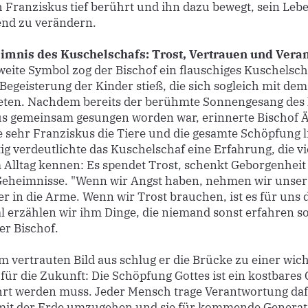
 Franziskus tief berührt und ihn dazu bewegt, sein Leb
nd zu verändern.
imnis des Kuschelschafs: Trost, Vertrauen und Vera
weite Symbol zog der Bischof ein flauschiges Kuschelsc
Begeisterung der Kinder stieß, die sich sogleich mit dem
ten. Nachdem bereits der berühmte Sonnengesang des 
s gemeinsam gesungen worden war, erinnerte Bischof Ä
e sehr Franziskus die Tiere und die gesamte Schöpfung l
tig verdeutlichte das Kuschelschaf eine Erfahrung, die vi
 Alltag kennen: Es spendet Trost, schenkt Geborgenheit
eheimnisse. "Wenn wir Angst haben, nehmen wir unser
er in die Arme. Wenn wir Trost brauchen, ist es für uns 
erzählen wir ihm Dinge, die niemand sonst erfahren sol
er Bischof.
m vertrauten Bild aus schlug er die Brücke zu einer wic
 für die Zukunft: Die Schöpfung Gottes ist ein kostbares
rt werden muss. Jeder Mensch trage Verantwortung daf
mit der Erde umzugehen und sie für kommende Generat