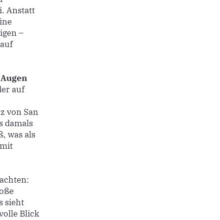
. Anstatt
ine
igen –
 auf
n Augen
der auf
z von San
us damals
, was als
 mit
rachten:
roße
s sieht
volle Blick