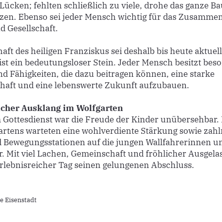
Lücken; fehlten schließlich zu viele, drohe das ganze B
zen. Ebenso sei jeder Mensch wichtig für das Zusammen
d Gesellschaft.
aft des heiligen Franziskus sei deshalb bis heute aktuell
st ein bedeutungsloser Stein. Jeder Mensch besitzt bes
nd Fähigkeiten, die dazu beitragen können, eine starke
aft und eine lebenswerte Zukunft aufzubauen.
licher Ausklang im Wolfgarten
Gottesdienst war die Freude der Kinder unübersehbar.
artens warteten eine wohlverdiente Stärkung sowie zahl
d Bewegungsstationen auf die jungen Wallfahrerinnen u
r. Mit viel Lachen, Gemeinschaft und fröhlicher Ausgela
erlebnisreicher Tag seinen gelungenen Abschluss.
se Eisenstadt