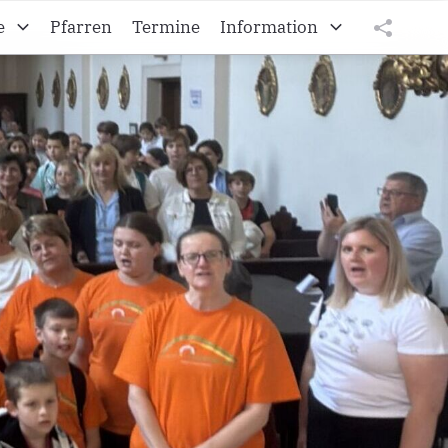
e
Pfarren
Termine
Information
Kroatisches Vikariat
tweet
teilen
Die burgenländischen Kroaten
teilen
Diözese Eisenstadt
Impressum
Datenschutz