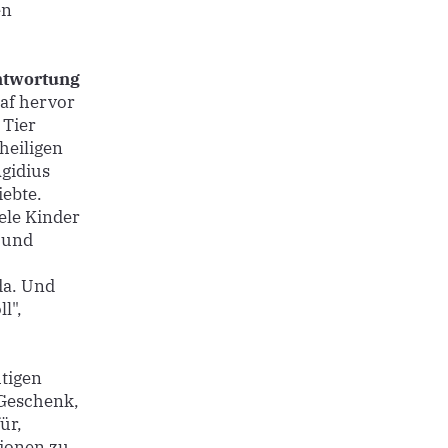
en
ntwortung
haf hervor
 Tier
heiligen
gidius
iebte.
ele Kinder
 und
da. Und
l",
htigen
 Geschenk,
ür,
ionen zu