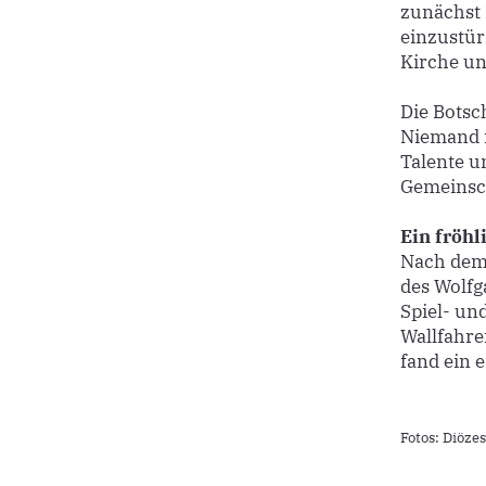
zunächst 
einzustür
Kirche un
Die Botsch
Niemand i
Talente u
Gemeinsch
Ein fröh
Nach dem 
des Wolfg
Spiel- un
Wallfahre
fand ein 
Fotos: Diöze