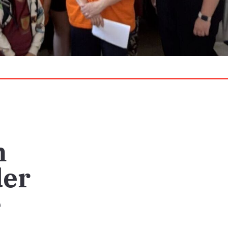
n
der
e