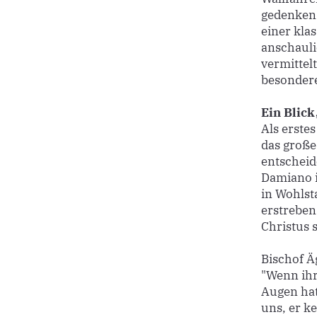
gedenken:
einer kla
anschauli
vermittel
besondere
Ein Blick
Als erste
das große
entscheid
Damiano i
in Wohlst
erstrebens
Christus 
Bischof Ä
"Wenn ihr
Augen hat.
uns, er ke