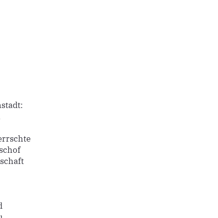
stadt:
n
errschte
schof
rschaft
d
u