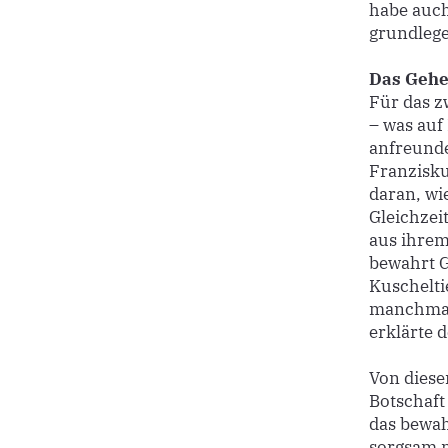
habe auch
grundlege
Das Gehe
Für das z
– was auf 
anfreunde
Franzisku
daran, wi
Gleichzei
aus ihrem
bewahrt G
Kuschelti
manchmal 
erklärte d
Von diese
Botschaft
das bewah
sorgsam 