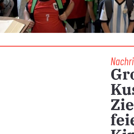
Nachri
Gr
Ku
Zie
fei