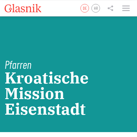
DE
HR
tweet
teilen
teilen
Pfarren
Kroatische
Mission
Eisenstadt