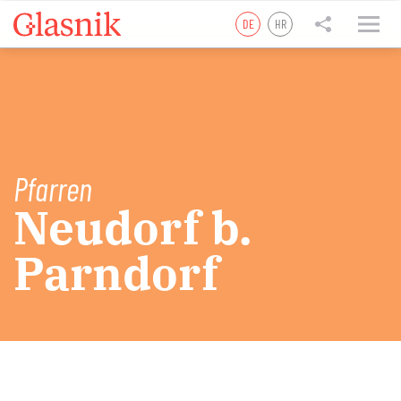
DE
HR
tweet
teilen
teilen
Pfarren
Neudorf b.
Parndorf