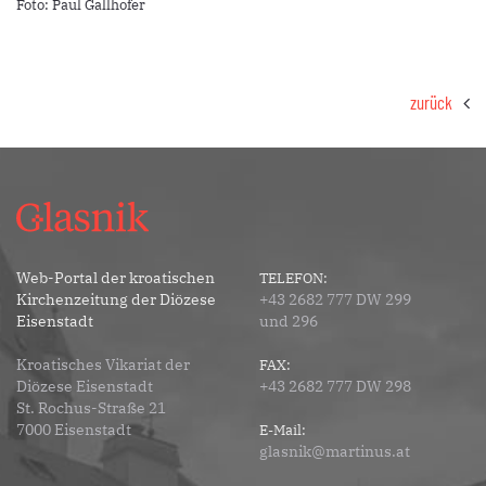
Foto: Paul Gallhofer
zurück
Web-Portal der kroatischen
TELEFON:
Kirchenzeitung der Diözese
+43 2682 777 DW 299
Eisenstadt
und 296
Kroatisches Vikariat der
FAX:
Diözese Eisenstadt
+43 2682 777 DW 298
St. Rochus-Straße 21
7000 Eisenstadt
E-Mail:
glasnik@martinus.at