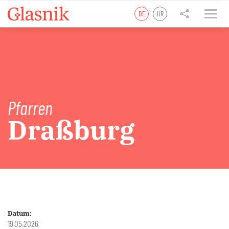
DE
HR
tweet
teilen
teilen
Pfarren
Draßburg
Datum:
19.05.2026