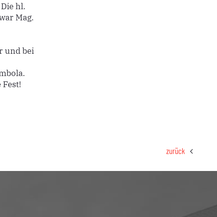
Die hl.
 war Mag.
r und bei
ombola.
 Fest!
zurück