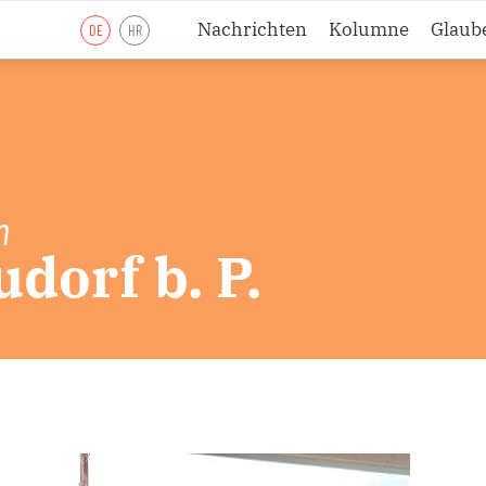
Nachrichten
Kolumne
Glaub
DE
HR
Lesejahr A
Lesejahr B
Lesejahr C
Andachten
n
dorf b. P.
Meditationen