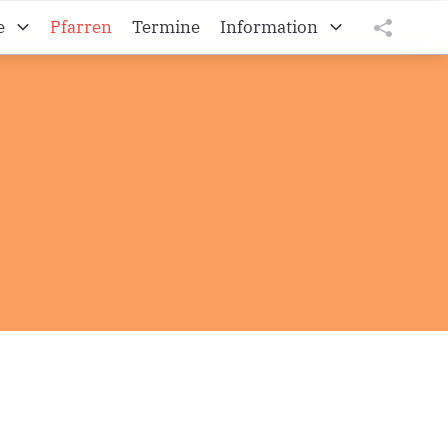
e
Pfarren
Termine
Information
Kroatisches Vikariat
tweet
teilen
Die burgenländischen Kroaten
teilen
Diözese Eisenstadt
Impressum
Datenschutz