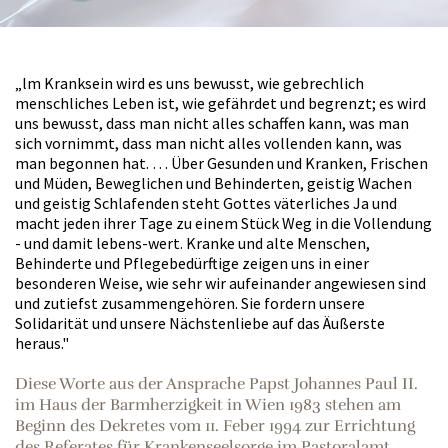
„lm Kranksein wird es uns bewusst, wie gebrechlich
menschliches Leben ist, wie gefährdet und begrenzt; es wird
uns bewusst, dass man nicht alles schaffen kann, was man
sich vornimmt, dass man nicht alles vollenden kann, was
man begonnen hat. … Über Gesunden und Kranken, Frischen
und Müden, Beweglichen und Behinderten, geistig Wachen
und geistig Schlafenden steht Gottes väterliches Ja und
macht jeden ihrer Tage zu einem Stück Weg in die Vollendung
- und damit lebens-wert. Kranke und alte Menschen,
Behinderte und Pflegebedürftige zeigen uns in einer
besonderen Weise, wie sehr wir aufeinander angewiesen sind
und zutiefst zusammengehören. Sie fordern unsere
Solidarität und unsere Nächstenliebe auf das Äußerste
heraus."
Diese Worte aus der Ansprache Papst Johannes Paul II.
im Haus der Barmherzigkeit in Wien 1983 stehen am
Beginn des Dekretes vom 11. Feber 1994 zur Errichtung
des Referates für Krankenseelsorge im Pastoralamt.