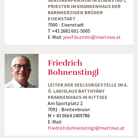
SENIORENPENSION IN EISENSTADT,
PRIESTER IM KRANKENHAUS DER
BARMHERZIGEN BRÜDER
EISENSTADT
7000 - Eisenstadt
T +43 2682 601-5005
E-Mail:
josef.kuzmits@martinus.at
Friedrich
Bohnenstingl
LEITER DER SEELSORGESTELLE IM A.
Ö. LADISLAUS BATTHYÁNY
KRANKENHAUS IN KITTSEE
Am Sportplatz 2
7091 - Breitenbrunn
M + 43 0664 2409786
E-Mail:
friedrich.bohnenstingl@martinus.at