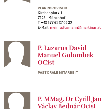
PFARRPROVISOR
Kirchenplatz 1
7123 - Mönchhof
T +43 677 61 37 09 32
E-Mail:
meinrad.tomann@martinus.at
P. Lazarus David
Manuel Golombek
OCist
PASTORALE MITARBEIT
P. MMag. Dr Cyrill Jan
Václav Bednár Ocist