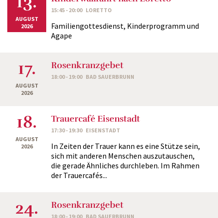
13.
15:45 - 20:00
LORETTO
AUGUST
Familiengottesdienst, Kinderprogramm und
2026
Agape
17.
Rosenkranzgebet
18:00 - 19:00
BAD SAUERBRUNN
AUGUST
2026
18.
Trauercafé Eisenstadt
17:30 - 19:30
EISENSTADT
AUGUST
In Zeiten der Trauer kann es eine Stütze sein,
2026
sich mit anderen Menschen auszutauschen,
die gerade Ähnliches durchleben. Im Rahmen
der Trauercafés...
24.
Rosenkranzgebet
18:00 - 19:00
BAD SAUERBRUNN