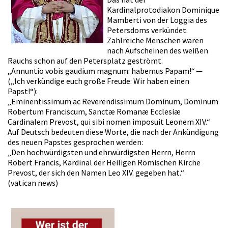
Kardinalprotodiakon Dominique
Mamberti von der Loggia des
Petersdoms verkündet.
Zahlreiche Menschen waren
nach Aufscheinen des weißen
Rauchs schon auf den Petersplatz geströmt.
„Annuntio vobis gaudium magnum: habemus Papam!“ ─
(„Ich verkündige euch große Freude: Wir haben einen
Papst!“):
„Eminentissimum ac Reverendissimum Dominum, Dominum
Robertum Franciscum, Sanctæ Romanæ Ecclesiæ
Cardinalem Prevost, qui sibi nomen imposuit Leonem XIV.“
Auf Deutsch bedeuten diese Worte, die nach der Ankündigung
des neuen Papstes gesprochen werden:
„Den hochwürdigsten und ehrwürdigsten Herrn, Herrn
Robert Francis, Kardinal der Heiligen Römischen Kirche
Prevost, der sich den Namen Leo XIV. gegeben hat.“
(vatican news)