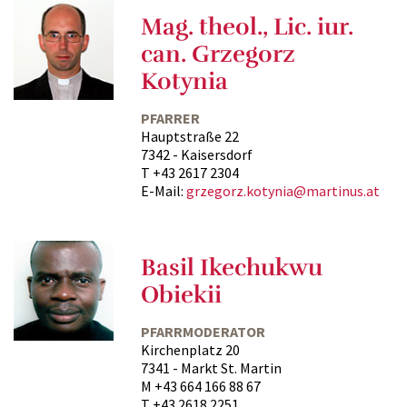
Mag. theol., Lic. iur.
can. Grzegorz
Kotynia
PFARRER
Hauptstraße 22
7342 - Kaisersdorf
T +43 2617 2304
E-Mail:
grzegorz.kotynia@martinus.at
Basil Ikechukwu
Obiekii
PFARRMODERATOR
Kirchenplatz 20
7341 - Markt St. Martin
M +43 664 166 88 67
T +43 2618 2251