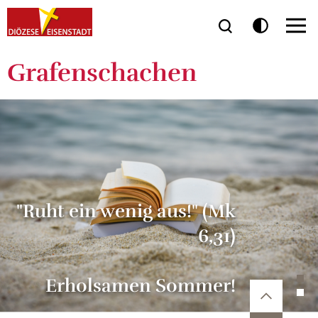
9., 15., 16. und 23. August
Beginn der hl. Messe
Grafenschachen
immer um 9 Uhr
"Ruht ein wenig aus!" (Mk
6,31)
Erholsamen Sommer!