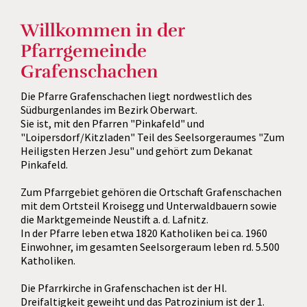
"Ruht ein wenig aus!" (Mk
6,31)
Willkommen in der
Pfarrgemeinde
Grafenschachen
Erholsamen Sommer!
Die Pfarre Grafenschachen liegt nordwestlich des
Südburgenlandes im Bezirk Oberwart.
Sie ist, mit den Pfarren "Pinkafeld" und
"Loipersdorf/Kitzladen" Teil des Seelsorgeraumes "Zum
Heiligsten Herzen Jesu" und gehört zum Dekanat
Pinkafeld.
Zum Pfarrgebiet gehören die Ortschaft Grafenschachen
mit dem Ortsteil Kroisegg und Unterwaldbauern sowie
die Marktgemeinde Neustift a. d. Lafnitz.
In der Pfarre leben etwa 1820 Katholiken bei ca. 1960
Einwohner, im gesamten Seelsorgeraum leben rd. 5.500
Katholiken.
Die Pfarrkirche in Grafenschachen ist der Hl.
Dreifaltigkeit geweiht und das Patrozinium ist der 1.