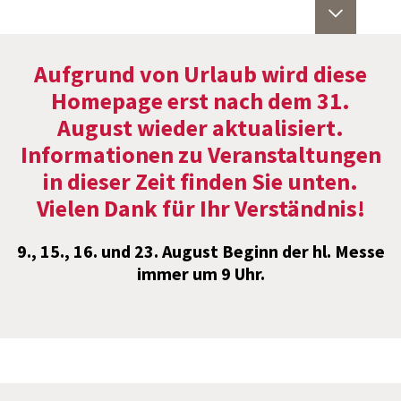
Aufgrund von Urlaub wird diese
Homepage erst nach dem 31.
Gottesdienste im August:
August wieder aktualisiert.
2.8., 10 Uhr WGF
Informationen zu Veranstaltungen
9., 15., 16. und 23. August
in dieser Zeit finden Sie unten.
Beginn der hl. Messe
Vielen Dank für Ihr Verständnis!
immer um 9 Uhr
9., 15., 16. und 23. August Beginn der hl. Messe
immer um 9 Uhr.