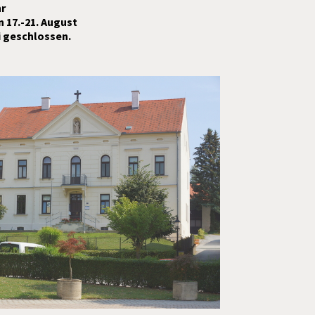
hr
n 17.-21. August
i geschlossen.
s tägliche Brot"
ast mit Pfarrer
rbert Filipitsch
ugustsammlung