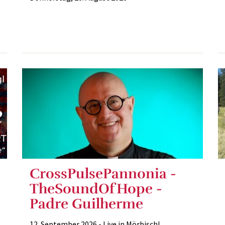
CrossPulsePannonia -
TheSoundOfHope -
Padre Guilherme
12. September 2026 - Live in Mörbisch!