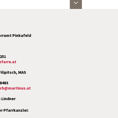
rramt Pinkafeld
14. August:
2251
farre.at
ür Klein & Groß
Filipitsch, MAS
uss: 10. August
28483
tsch@martinus.at
 Lindner
 Pfarrkanzlei: