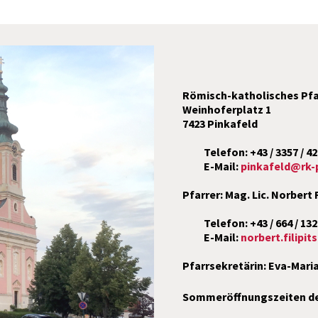
Römisch-katholisches Pfa
Weinhoferplatz 1
7423 Pinkafeld
Telefon: +43 / 3357 / 4
E-Mail:
pinkafeld@rk-p
Pinsel-Safari f
Pfarrer: Mag. Lic. Norbert 
Anmeldeschl
Telefon: +43 / 664 / 13
E-Mail:
norbert.filipi
Pfarrsekretärin: Eva-Maria
Sommeröffnungszeiten der