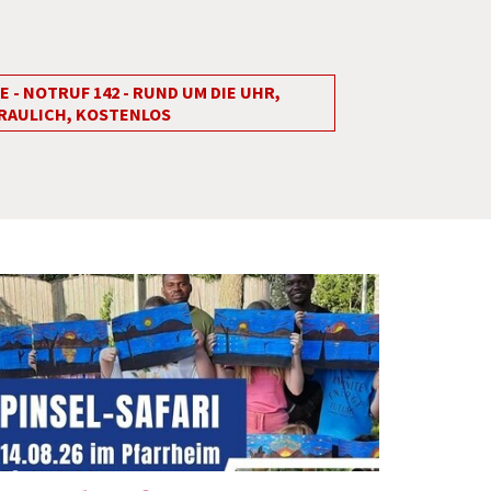
. August bei den
Gottesdiensten
- NOTRUF 142 - RUND UM DIE UHR,
r online hier >>
RAULICH, KOSTENLOS