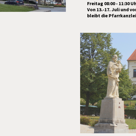
Freitag 08:00 - 11:30 U
Von 13.-17. Juli und vo
bleibt die Pfarrkanzle
"Da
Neuer Podc
No
Caritas-A