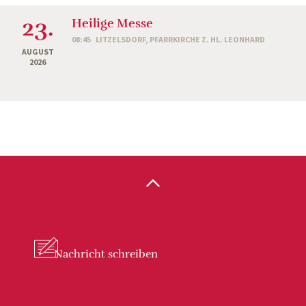
23.
Heilige Messe
08:45
LITZELSDORF, PFARRKIRCHE Z. HL. LEONHARD
AUGUST
2026
Nachricht
schreiben