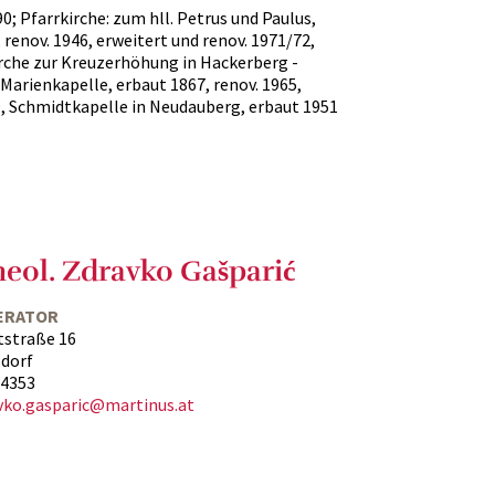
0; Pfarrkirche: zum hll. Petrus und Paulus,
 renov. 1946, erweitert und renov. 1971/72,
kirche zur Kreuzerhöhung in Hackerberg -
Marienkapelle, erbaut 1867, renov. 1965,
9, Schmidtkapelle in Neudauberg, erbaut 1951
heol. Zdravko Gašparić
ERATOR
tstraße 16
sdorf
54353
vko.gasparic@martinus.at