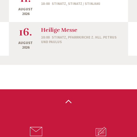
18:00
STINATZ, STINATZ / STINJAKI
AUGUST
2026
16.
Heilige Messe
10:00
STINATZ, PFARRKIRCHE Z. HLL. PETRUS
UND PAULUS
AUGUST
2026