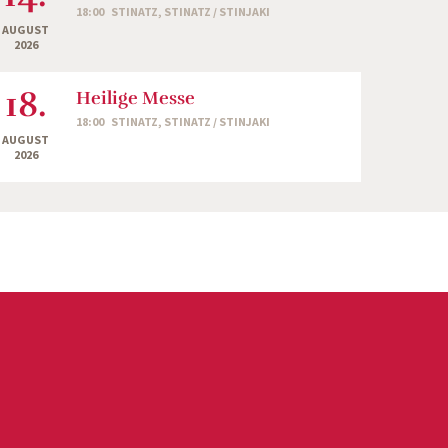
18:00
STINATZ, STINATZ / STINJAKI
AUGUST
2026
18.
Heilige Messe
18:00
STINATZ, STINATZ / STINJAKI
AUGUST
2026