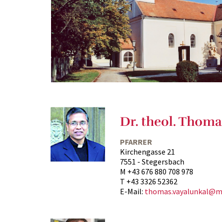
Dr. theol. Thoma
PFARRER
Kirchengasse 21
7551 - Stegersbach
M +43 676 880 708 978
T +43 3326 52362
E-Mail:
thomas.vayalunkal@ma