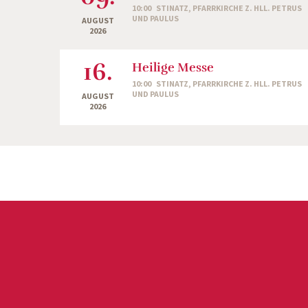
10:00
STINATZ, PFARRKIRCHE Z. HLL. PETRUS
UND PAULUS
AUGUST
2026
16.
Heilige Messe
10:00
STINATZ, PFARRKIRCHE Z. HLL. PETRUS
UND PAULUS
AUGUST
2026