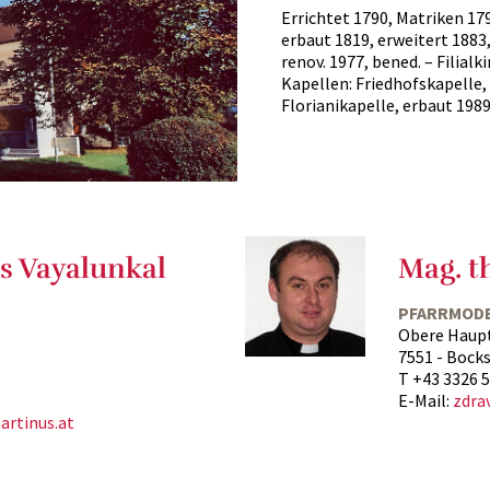
Errichtet 1790, Matriken 179
erbaut 1819, erweitert 1883,
renov. 1977, bened. – Filial
Kapellen: Friedhofskapelle, 
Florianikapelle, erbaut 198
s Vayalunkal
Mag. t
PFARRMOD
Obere Haup
7551 - Bock
T +43 3326 
E-Mail:
zdra
rtinus.at