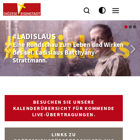
Seitenbereiche:
#LADISLAUS
Eine Rundschau zum Leben und Wirken
des sel. Ladislaus Batthyány-
Strattmann.
BESUCHEN SIE UNSERE
KALENDERÜBERSICHT FÜR KOMMENDE
LIVE-ÜBERTRAGUNGEN.
LINKS ZU