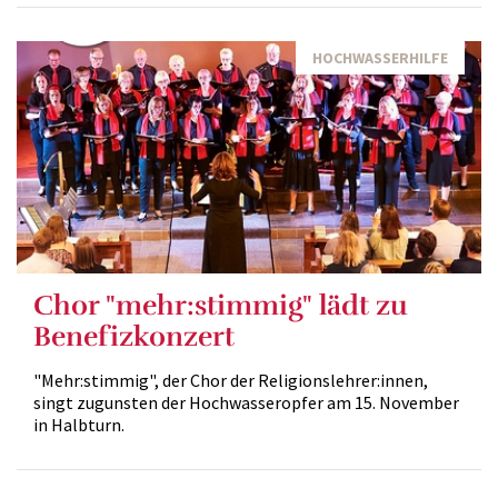
HOCHWASSERHILFE
Chor "mehr:stimmig" lädt zu
Benefizkonzert
"Mehr:stimmig", der Chor der Religionslehrer:innen,
singt zugunsten der Hochwasseropfer am 15. November
in Halbturn.